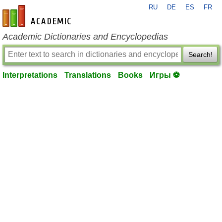
RU
DE
ES
FR
en-academic.com
Academic Dictionaries and Encyclopedias
Search!
Interpretations
Translations
Books
Игры ⚽